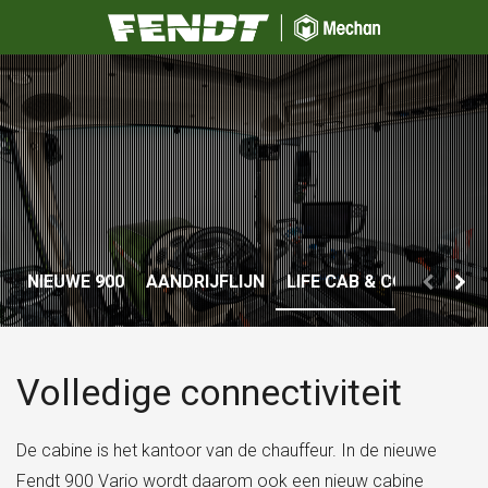
NIEUWE 900
AANDRIJFLIJN
LIFE CAB & CONNECTIVI
Volledige connectiviteit
De cabine is het kantoor van de chauffeur. In de nieuwe
Fendt 900 Vario wordt daarom ook een nieuw cabine